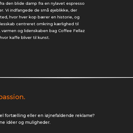
fra den blide damp fra en nylavet espresso
aer. Vi indfangede de små øjeblikke, der
sted, hvor hver kop bærer en historie, og
ællesskab centreret omkring kærlighed til
ren, varmen og lidenskaben bag Coffee Fellaz
or kaffe bliver til kunst.
passion.
el fortælling eller en iøjnefaldende reklame?
ne idéer og muligheder.