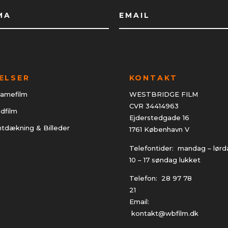
ELSER
KONTAKT
lamefilm
WESTBRIDGE FILM
CVR 34414963
dfilm
Ejderstedgade 16
tdækning & Billeder
1761 København V
Telefontider: mandag – lørd
10 – 17 søndag lukket
Telefon:
28 97 78
21
Email:
kontakt@wbfilm.dk