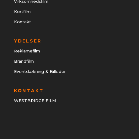
Virksomhedsfilm
Kortfilm
Kontakt
YDELSER
Reklamefilm
Brandfilm
Eventdækning & Billeder
KONTAKT
WESTBRIDGE FILM
CVR 34414963
Ejderstedgade 16
1761 København V
Telefontider: mandag – lørdag 10 – 17 søndag lukket